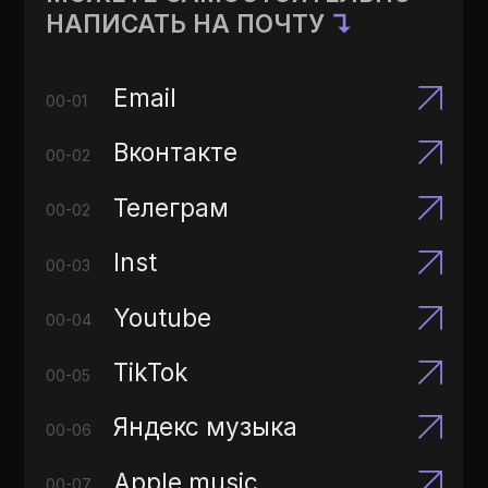
Телеграм
00-02
Inst
00-03
Youtube
00-04
TikTok
00-05
Яндекс музыка
00-06
Apple music
00-07
Spotify
00-08
(C)2021 «HELVEGEN»
[ВСЕ ПРАВА ЗАЩИЩЕНЫ]
ПОЛИТИКА КОНФИДЕНЦИАЛЬНОСТИ
САЙТ ВЫКОВАН ⥈
DGENIUS.RU
04/04