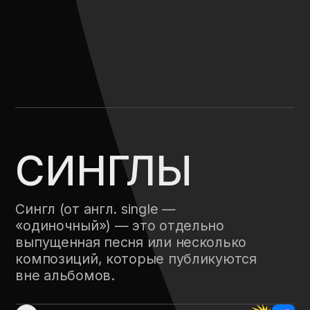
Email
00-01
Вконтакте
00-02
Телеграм
00-02
Inst
00-03
Youtube
00-04
TikTok
00-05
Яндекс музыка
00-06
Apple music
00-07
Spotify
00-08
(C)2021 «HELVEGEN»
[ВСЕ ПРАВА ЗАЩИЩЕНЫ]
ПОЛИТИКА КОНФИДЕНЦИАЛЬНОСТИ