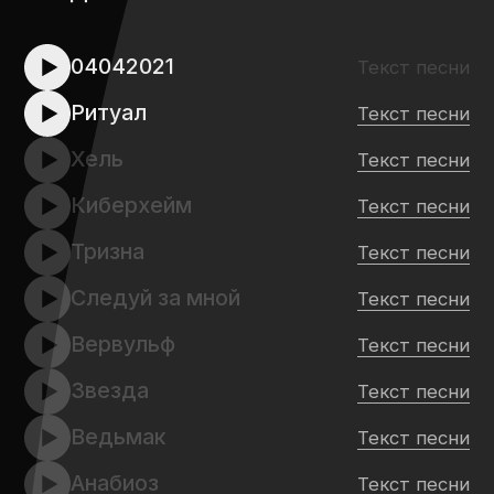
Vinden Av Jötunheimr
Текст песни
Rúnar
Текст песни
Один из нас
Текст песни
Набег
Текст песни
Оттепель
Текст песни
Шабаш
Текст песни
Слава роду
Текст песни
Þat Mælti Mín Móðir
Текст песни
CЛУШАЙТЕ АЛЬБОМ НА ПЛОЩАДКАХ:
Яндекс.Музыка
VK Музыка