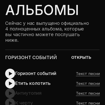
ГОРИЗОНТ СОБЫТИЙ
ОТКРЫТЬ
Горизонт событий
Текст песни
Етить колотить
Текст песни
Антиутопия
Текст песни
К черту
Текст песни
Лада
Текст песни
Мечта
Текст песни
Я иду домой
Текст песни
Ставни
Текст песни
Нейроведьма
Текст песни
Лада (D&B Version)
Текст песни
CЛУШАЙТЕ АЛЬБОМ НА ПЛОЩАДКАХ:
Яндекс.Музыка
VK Музыка