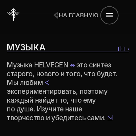
НА ГЛАВНУЮ
МУЗЫКА
[ᚺ] ↴
Музыка HELVEGEN
⇴
это синтез
старого, нового и того, что будет.
Мы любим
∢
экспериментировать, поэтому
каждый найдет то, что ему
по душе. Изучите наше
творчество и убедитесь сами.
⇲
АЛЬБОМЫ
Сейчас у нас выпущено официально
4 полноценных альбома, которые
вы частично можете послушать
ниже.