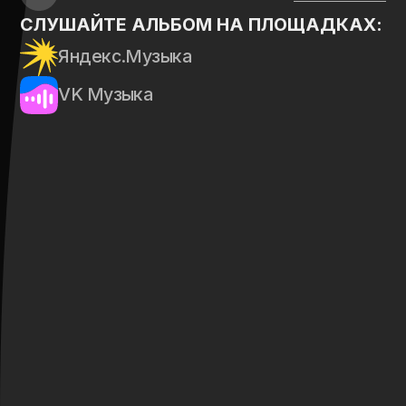
СИНГЛЫ
Сингл (от англ. single —
«одиночный») — это отдельно
выпущенная песня или несколько
композиций, которые публикуются
вне альбомов.
Ай да Россия
Былинный берег
К белым берегам